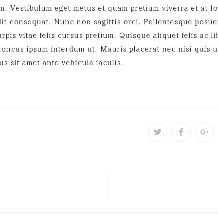
em. Vestibulum eget metus et quam pretium viverra et at l
dit consequat. Nunc non sagittis orci. Pellentesque posuere
s vitae felis cursus pretium. Quisque aliquet felis ac lib
honcus ipsum interdum ut. Mauris placerat nec nisi quis ul
s sit amet ante vehicula iaculis.