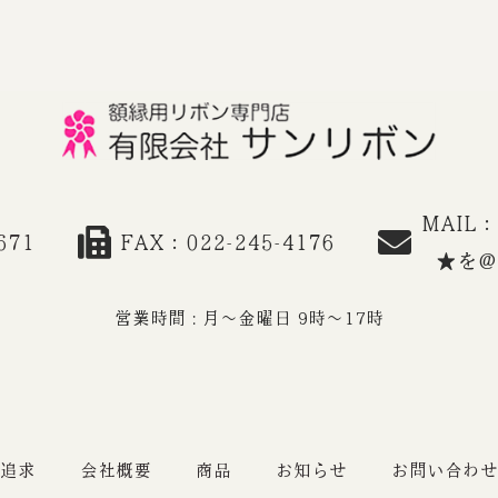
MAIL：a
671
FAX：022-245-4176
★を
営業時間 : 月～金曜日 9時～17時
追求
会社概要
商品
お知らせ
お問い合わせ