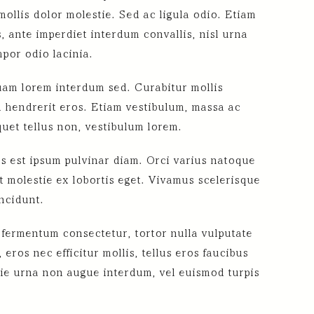
mollis dolor molestie. Sed ac ligula odio. Etiam
, ante imperdiet interdum convallis, nisl urna
mpor odio lacinia.
quam lorem interdum sed. Curabitur mollis
ed hendrerit eros. Etiam vestibulum, massa ac
quet tellus non, vestibulum lorem.
tis est ipsum pulvinar diam. Orci varius natoque
t molestie ex lobortis eget. Vivamus scelerisque
incidunt.
n fermentum consectetur, tortor nulla vulputate
eros nec efficitur mollis, tellus eros faucibus
stie urna non augue interdum, vel euismod turpis