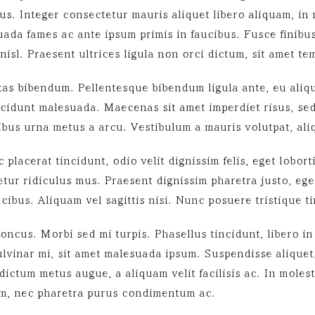
us. Integer consectetur mauris aliquet libero aliquam, in 
uada fames ac ante ipsum primis in faucibus. Fusce finibus
nisl. Praesent ultrices ligula non orci dictum, sit amet te
stas bibendum. Pellentesque bibendum ligula ante, eu ali
tincidunt malesuada. Maecenas sit amet imperdiet risus, s
ibus urna metus a arcu. Vestibulum a mauris volutpat, ali
 placerat tincidunt, odio velit dignissim felis, eget lobor
tur ridiculus mus. Praesent dignissim pharetra justo, ege
cibus. Aliquam vel sagittis nisi. Nunc posuere tristique t
honcus. Morbi sed mi turpis. Phasellus tincidunt, libero i
ulvinar mi, sit amet malesuada ipsum. Suspendisse aliquet, 
dictum metus augue, a aliquam velit facilisis ac. In mole
m, nec pharetra purus condimentum ac.